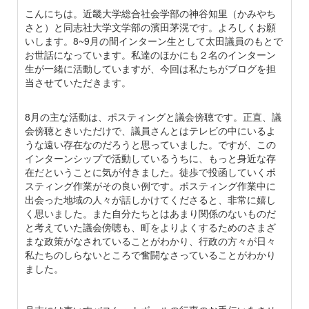
こんにちは。近畿大学総合社会学部の神谷知里（かみやち
さと）と同志社大学文学部の濱田茅滉です。よろしくお願
いします。8~9月の間インターン生として太田議員のもとで
お世話になっています。私達のほかにも２名のインターン
生が一緒に活動していますが、今回は私たちがブログを担
当させていただきます。
8月の主な活動は、ポスティングと議会傍聴です。正直、議
会傍聴ときいただけで、議員さんとはテレビの中にいるよ
うな遠い存在なのだろうと思っていました。ですが、この
インターンシップで活動しているうちに、もっと身近な存
在だということに気が付きました。徒歩で投函していくポ
スティング作業がその良い例です。ポスティング作業中に
出会った地域の人々が話しかけてくださると、非常に嬉し
く思いました。また自分たちとはあまり関係のないものだ
と考えていた議会傍聴も、町をよりよくするためのさまざ
まな政策がなされていることがわかり、行政の方々が日々
私たちのしらないところで奮闘なさっていることがわかり
ました。