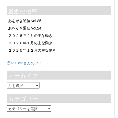
最近の投稿
あをがき通信 vol.25
あをがき通信 vol.24
２０２６年２月の主な動き
２０２６年１月の主な動き
２０２５年１２月の主な動き
@koji_otaさんのツイート
アーカイブ
ア
ー
カ
カテゴリー
イ
ブ
カ
テ