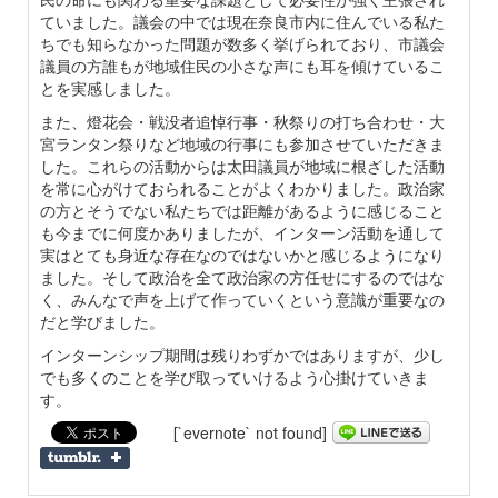
ていました。議会の中では現在奈良市内に住んでいる私た
ちでも知らなかった問題が数多く挙げられており、市議会
議員の方誰もが地域住民の小さな声にも耳を傾けているこ
とを実感しました。
また、燈花会・戦没者追悼行事・秋祭りの打ち合わせ・大
宮ランタン祭りなど地域の行事にも参加させていただきま
した。これらの活動からは太田議員が地域に根ざした活動
を常に心がけておられることがよくわかりました。政治家
の方とそうでない私たちでは距離があるように感じること
も今までに何度かありましたが、インターン活動を通して
実はとても身近な存在なのではないかと感じるようになり
ました。そして政治を全て政治家の方任せにするのではな
く、みんなで声を上げて作っていくという意識が重要なの
だと学びました。
インターンシップ期間は残りわずかではありますが、少し
でも多くのことを学び取っていけるよう心掛けていきま
す。
[`evernote` not found]