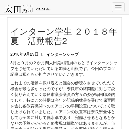
Toggl
navig
インターン学生 ２０１８年
夏 活動報告2
2018年9月29日
インターンシップ
8月と９月の２か月間太田晃司議員のもとでインターンシッ
プをさせていただいている加藤と山根です。今回のブログ
記事は私たちが担当させていただきます。
これまでの活動を振り返ると議会の傍聴をさせていただく
機会が最も多かったのですが、奈良市の諸問題に対して鋭
く切り込んでいく奈良市議会議員の方々の姿が毎回印象的
でした。特にこの時期は今年の記録的猛暑を受けて保育園
を含む各教育機関へのエアコンの早期設置についてよく取
り上げられていました。エアコンの設置率は奈良県全体と
しても全国に対して低水準であり、完備させるとなるとか
なりの予算がかかるため実現は簡単ではありませんが、市
民の命にも関わる重要な課題として必要性が強く主張され