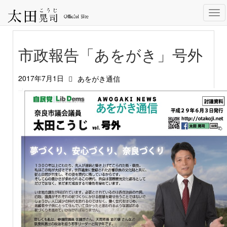
Tog
nav
市政報告「あをがき」号外
2017年7月1日
あをがき通信