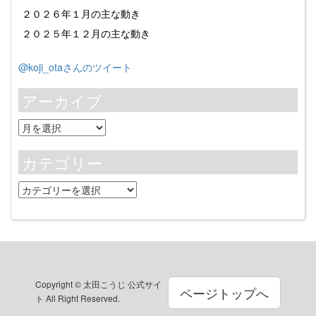
２０２６年１月の主な動き
２０２５年１２月の主な動き
@koji_otaさんのツイート
アーカイブ
ア
ー
カ
カテゴリー
イ
ブ
カ
テ
ゴ
リ
ー
Copyright © 太田こうじ 公式サイ
ページトップへ
ト All Right Reserved.