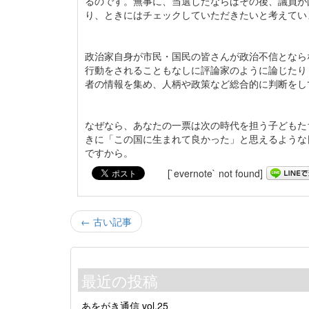
るのです。無事に、当選したならばその後、議員が
り、ときにはチェックしていただきたいと考えてい
政治家自身が市民・国民の皆さんが政治不信となら
行動をされることもなしに評論家のように論じたり
者の情報を集め、人柄や政策など総合的に判断をし
なぜなら、あなたの一票は次の時代を担う子どもた
きに「この国に生まれて良かった」と思えるような
ですから。
[`evernote` not found]
← 古い記事
最近の投稿
あをがき通信 vol.25