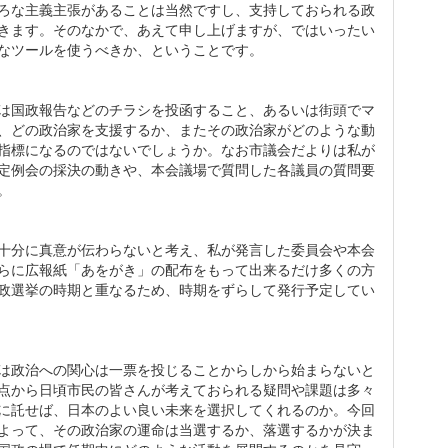
ろな主義主張があることは当然ですし、支持しておられる政
きます。そのなかで、あえて申し上げますが、ではいったい
なツールを使うべきか、ということです。
は国政報告などのチラシを投函すること、あるいは街頭でマ
、どの政治家を支援するか、またその政治家がどのような動
指標になるのではないでしょうか。なお市議会だよりは私が
定例会の採決の動きや、本会議場で質問した各議員の質問要
。
十分に真意が伝わらないと考え、私が発言した委員会や本会
らに広報紙「あをがき」の配布をもって出来るだけ多くの方
政選挙の時期と重なるため、時期をずらして発行予定してい
は政治への関心は一票を投じることからしから始まらないと
点から日頃市民の皆さんが考えておられる疑問や課題は多々
に託せば、日本のよい良い未来を選択してくれるのか。今回
よって、その政治家の運命は当選するか、落選するかが決ま