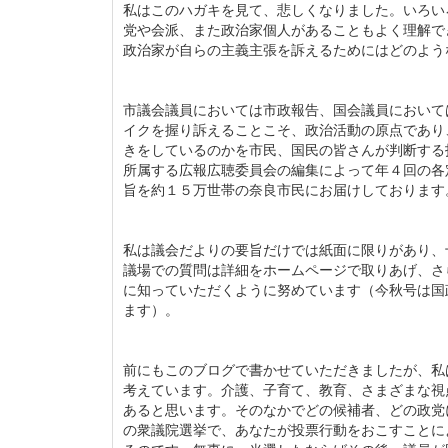
私はこのハガキを見て、悲しくなりました。いろい
党や会派、また政治家個人があることもよく理解で
政治家が自らの主義主張を訴えるためにはどのよう
市議会議員においては市政報告、国会議員において
イクを握り訴えることこそ、政治活動の原点であり
きをしているのかを市民、国民の皆さんが判断する
所属する広報広聴委員会の編集によって年４回の各
旨を約１５万世帯の奈良市民にお届けしております
私は議会だよりの要旨だけでは紙面に限りがあり、
議場での質問は詳細をホームページで取りあげ、さ
に知っていただくように努めています（今秋号は国
ます）。
前にもこのブログで書かせていただきましたが、私
考えています。介護、子育て、教育、さまざまな視
あると思います。そのなかでどの候補者、どの政党
の衆議院選挙で、あなたが投票行動をおこすことに