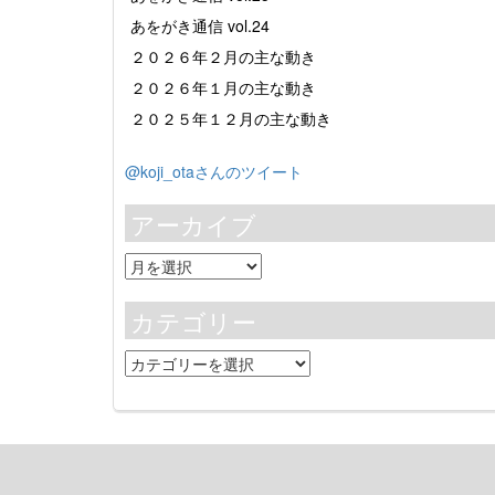
あをがき通信 vol.24
２０２６年２月の主な動き
２０２６年１月の主な動き
２０２５年１２月の主な動き
@koji_otaさんのツイート
アーカイブ
ア
ー
カ
カテゴリー
イ
ブ
カ
テ
ゴ
リ
ー