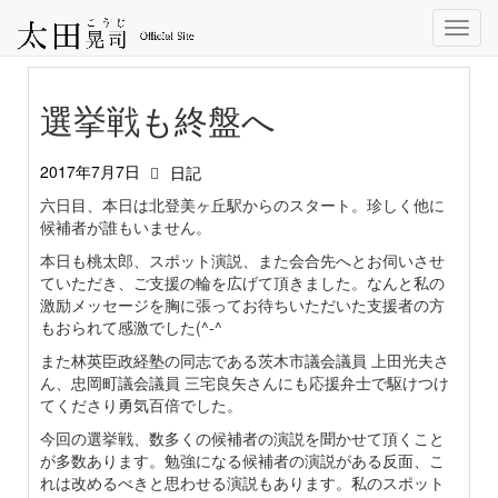
Toggl
navig
選挙戦も終盤へ
2017年7月7日
日記
六日目、本日は北登美ヶ丘駅からのスタート。珍しく他に
候補者が誰もいません。
本日も桃太郎、スポット演説、また会合先へとお伺いさせ
ていただき、ご支援の輪を広げて頂きました。なんと私の
激励メッセージを胸に張ってお待ちいただいた支援者の方
もおられて感激でした(^-^
また林英臣政経塾の同志である茨木市議会議員 上田光夫さ
ん、忠岡町議会議員 三宅良矢さんにも応援弁士で駆けつけ
てくださり勇気百倍でした。
今回の選挙戦、数多くの候補者の演説を聞かせて頂くこと
が多数あります。勉強になる候補者の演説がある反面、こ
れは改めるべきと思わせる演説もあります。私のスポット