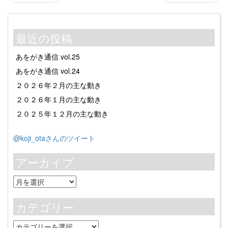
最近の投稿
あをがき通信 vol.25
あをがき通信 vol.24
２０２６年２月の主な動き
２０２６年１月の主な動き
２０２５年１２月の主な動き
@koji_otaさんのツイート
アーカイブ
ア
ー
カ
カテゴリー
イ
ブ
カ