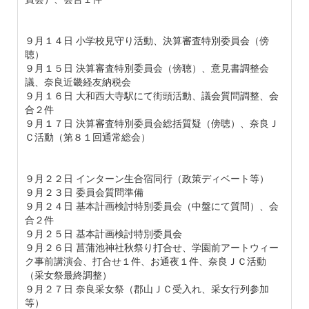
９月１４日 小学校見守り活動、決算審査特別委員会（傍
聴）
９月１５日 決算審査特別委員会（傍聴）、意見書調整会
議、奈良近畿経友納税会
９月１６日 大和西大寺駅にて街頭活動、議会質問調整、会
合２件
９月１７日 決算審査特別委員会総括質疑（傍聴）、奈良Ｊ
Ｃ活動（第８１回通常総会）
９月２２日 インターン生合宿同行（政策ディベート等）
９月２３日 委員会質問準備
９月２４日 基本計画検討特別委員会（中盤にて質問）、会
合２件
９月２５日 基本計画検討特別委員会
９月２６日 菖蒲池神社秋祭り打合せ、学園前アートウィー
ク事前講演会、打合せ１件、お通夜１件、奈良ＪＣ活動
（采女祭最終調整）
９月２７日 奈良采女祭（郡山ＪＣ受入れ、采女行列参加
等）