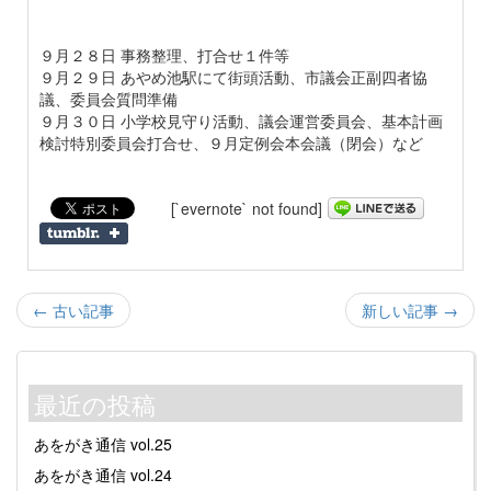
９月２８日 事務整理、打合せ１件等
９月２９日 あやめ池駅にて街頭活動、市議会正副四者協
議、委員会質問準備
９月３０日 小学校見守り活動、議会運営委員会、基本計画
検討特別委員会打合せ、９月定例会本会議（閉会）など
[`evernote` not found]
← 古い記事
新しい記事 →
最近の投稿
あをがき通信 vol.25
あをがき通信 vol.24