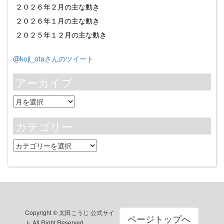
２０２６年２月の主な動き
２０２６年１月の主な動き
２０２５年１２月の主な動き
@koji_otaさんのツイート
アーカイブ
ア
ー
カ
カテゴリー
イ
ブ
カ
テ
ゴ
リ
ー
Copyright © 太田こうじ 公式サイ
ページトップへ
ト All Right Reserved.