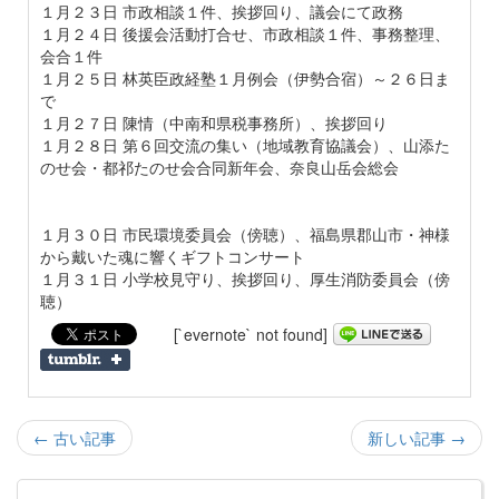
１月２３日 市政相談１件、挨拶回り、議会にて政務
１月２４日 後援会活動打合せ、市政相談１件、事務整理、
会合１件
１月２５日 林英臣政経塾１月例会（伊勢合宿）～２６日ま
で
１月２７日 陳情（中南和県税事務所）、挨拶回り
１月２８日 第６回交流の集い（地域教育協議会）、山添た
のせ会・都祁たのせ会合同新年会、奈良山岳会総会
１月３０日 市民環境委員会（傍聴）、福島県郡山市・神様
から戴いた魂に響くギフトコンサート
１月３１日 小学校見守り、挨拶回り、厚生消防委員会（傍
聴）
[`evernote` not found]
← 古い記事
新しい記事 →