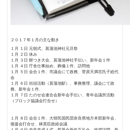
２０１７年１月の主な動き
１月 １日 元朝式、菖蒲池神社元旦祭
１月 ２日 休み
１月 ３日 餅つき大会、菖蒲池神社手伝い、新年会１件
１月 ４日 庁舎仕事始め、葬儀１件、訪問他
１月 ５日 会合１件、市議会にて政務、菅原天満宮氏子総代
会
１月 ６日 街頭活動（菖蒲池駅）、事務整理、議会にて政
務、新年会１件、
１月 ７日 たのせ会連合会新年会手伝い、青年会議所活動
（ブロック協議会打合せ）
１月 ８日 会合１件、大韓民国民団奈良県地方本部新年会、
後援会打合せ、林英臣政経会議
１月 ９日 奈良市成人式、哲菖会新年互礼会、挨拶訪問、新