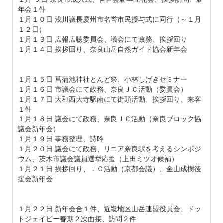
年会１件
１月１０日 浅川議長慶州市名誉市民授与式に同行（～１月
１２日）
１月１３日 広報広聴委員会、議会にて政務、挨拶回り
１月１４日 挨拶回り、奈良山岳自然ガイド協会新年会
１月１５日 菖蒲池神社とんど祭、小林しげきセミナー
１月１６日 市議会にて政務、奈良ＪＣ活動（委員会）
１月１７日 大和西大寺駅南にて街頭活動、挨拶回り、来客
１件
１月１８日 議会にて政務、奈良ＪＣ活動（奈良ブロック協
議会新年会）
１月１９日 事務整理、詩吟
１月２０日 議会にて政務、リニア奈良駅を考えるシンポジ
ウム、茨木市議会議員選挙応援（上田ミツオ候補）
１月２１日 挨拶回り、ＪＣ活動（京都会議）、金山成樹後
援会新年会
１月２２日 新年会合１件、近畿地区山岳連盟役員会、ドッ
トジェイピー春期２次面接、訪問２件