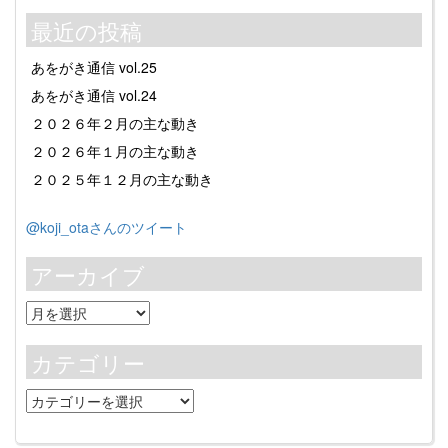
最近の投稿
あをがき通信 vol.25
あをがき通信 vol.24
２０２６年２月の主な動き
２０２６年１月の主な動き
２０２５年１２月の主な動き
@koji_otaさんのツイート
アーカイブ
ア
ー
カ
カテゴリー
イ
ブ
カ
テ
ゴ