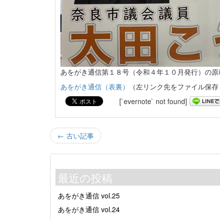
あをがき通信第１８号（令和４年１０月発行）の原
あをがき通信（表裏）
（左リンク先をファイル保存
[`evernote` not found]
← 古い記事
最近の投稿
あをがき通信 vol.25
あをがき通信 vol.24