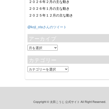
２０２６年２月の主な動き
２０２６年１月の主な動き
２０２５年１２月の主な動き
@koji_otaさんのツイート
アーカイブ
ア
ー
カ
カテゴリー
イ
ブ
カ
テ
ゴ
リ
ー
Copyright © 太田こうじ 公式サイト All Right Reserved.