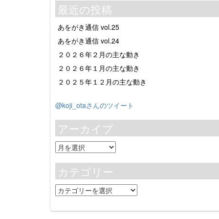
最近の投稿
あをがき通信 vol.25
あをがき通信 vol.24
２０２６年２月の主な動き
２０２６年１月の主な動き
２０２５年１２月の主な動き
@koji_otaさんのツイート
アーカイブ
ア
ー
カ
カテゴリー
イ
ブ
カ
テ
ゴ
リ