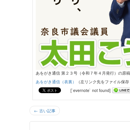
あをがき通信 第２３号（令和７年４月発行）の原
あをがき通信（表裏）
（左リンク先をファイル保存
[`evernote` not found]
← 古い記事