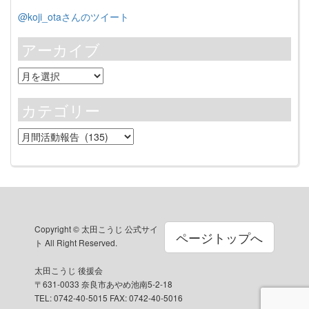
@koji_otaさんのツイート
アーカイブ
ア
ー
カ
カテゴリー
イ
ブ
カ
テ
ゴ
リ
ー
Copyright © 太田こうじ 公式サイ
ページトップへ
ト All Right Reserved.
太田こうじ 後援会
〒631-0033 奈良市あやめ池南5-2-18
TEL: 0742-40-5015 FAX: 0742-40-5016