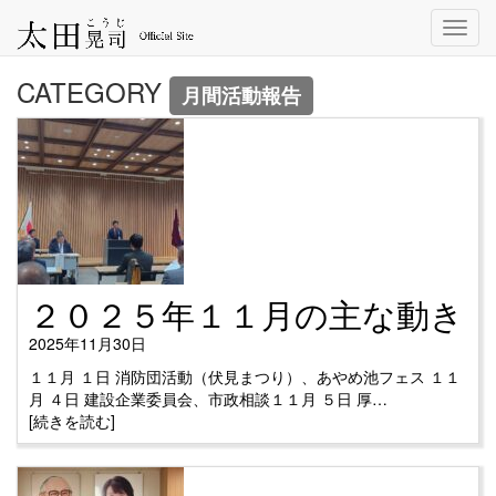
Toggl
navig
CATEGORY
月間活動報告
２０２５年１１月の主な動き
2025年11月30日
１１月 １日 消防団活動（伏見まつり）、あやめ池フェス １１
月 ４日 建設企業委員会、市政相談１１月 ５日 厚…
[続きを読む]