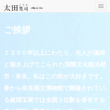
Toggl
navig
ご挨拶
１３００年以上にわたり、先人が連綿
と築き上げてこられた国際文化観光都
市・奈良。私はこの街が大好きです。
春から奈良国立博物館で開催されてい
る超国宝展では全国３位数を保有する