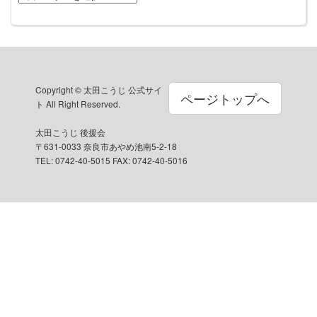
テ
ゴ
リ
ー
Copyright © 太田こうじ 公式サイ
ページトップへ
ト All Right Reserved.
太田こうじ 後援会
〒631-0033 奈良市あやめ池南5-2-18
TEL: 0742-40-5015 FAX: 0742-40-5016