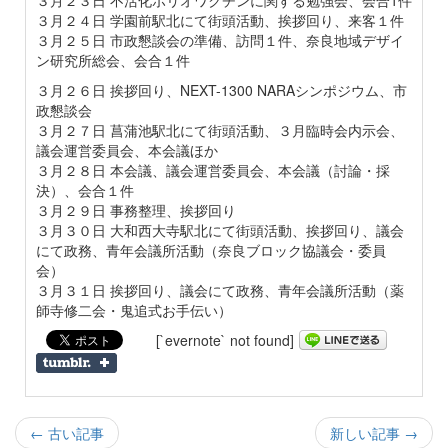
３月２３日 不活化ポリオワクチンに関する勉強会、会合1件
３月２４日 学園前駅北にて街頭活動、挨拶回り、来客１件
３月２５日 市政懇談会の準備、訪問１件、奈良地域デザイ
ン研究所総会、会合１件
３月２６日 挨拶回り、NEXT-1300 NARAシンポジウム、市
政懇談会
３月２７日 菖蒲池駅北にて街頭活動、３月臨時会内示会、
議会運営委員会、本会議ほか
３月２８日 本会議、議会運営委員会、本会議（討論・採
決）、会合１件
３月２９日 事務整理、挨拶回り
３月３０日 大和西大寺駅北にて街頭活動、挨拶回り、議会
にて政務、青年会議所活動（奈良ブロック協議会・委員
会）
３月３１日 挨拶回り、議会にて政務、青年会議所活動（薬
師寺修二会・鬼追式お手伝い）
[`evernote` not found]
← 古い記事
新しい記事 →