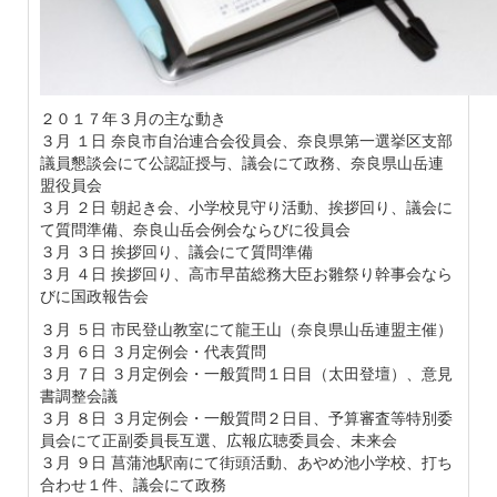
２０１７年３月の主な動き
３月 １日 奈良市自治連合会役員会、奈良県第一選挙区支部
議員懇談会にて公認証授与、議会にて政務、奈良県山岳連
盟役員会
３月 ２日 朝起き会、小学校見守り活動、挨拶回り、議会に
て質問準備、奈良山岳会例会ならびに役員会
３月 ３日 挨拶回り、議会にて質問準備
３月 ４日 挨拶回り、高市早苗総務大臣お雛祭り幹事会なら
びに国政報告会
３月 ５日 市民登山教室にて龍王山（奈良県山岳連盟主催）
３月 ６日 ３月定例会・代表質問
３月 ７日 ３月定例会・一般質問１日目（太田登壇）、意見
書調整会議
３月 ８日 ３月定例会・一般質問２日目、予算審査等特別委
員会にて正副委員長互選、広報広聴委員会、未来会
３月 ９日 菖蒲池駅南にて街頭活動、あやめ池小学校、打ち
合わせ１件、議会にて政務