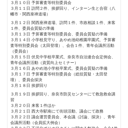
３月１０日 予算審査等特別委員会
３月１１日 訪問２件、挨拶回り、インターン生と合宿（八
幡市・関西座禅道場）
３月１２日 関西座禅道場、訪問１件、市政相談１件、来客
１件、委員会質疑の準備
３月１３日 予算審査等特別委員会、委員会質疑の準備
３月１４日 小学校見守り、あやめ池幼稚園卒園式、予算審
査等特別委員会（太田登壇）、会合１件、青年会議所活動
（委員会）
３月１５日 伏見中学校卒業式、奈良市自治連合会定例会、
青年会議所活動（資質向上セミナー）
３月１６日 あやめ池小学校卒業式、委員会質疑の準備
３月１７日 予算審査等特別委員会（総括質疑・太田登
壇）、委員会採決
３月１８日 挨拶回り
３月１９日 挨拶回り、奈良市防災センターにて救急救命講
習
３月２０日 来客１件ほか
３月２１日 西大寺駅南にて街頭活動、議会にて政務
３月２２日 議会運営委員会、本会議（討論、採決）、青年
会議所活動（会員拡大例会）