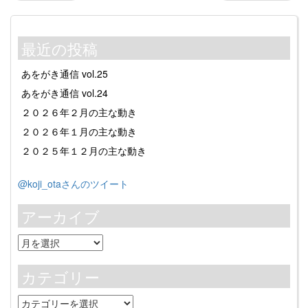
最近の投稿
あをがき通信 vol.25
あをがき通信 vol.24
２０２６年２月の主な動き
２０２６年１月の主な動き
２０２５年１２月の主な動き
@koji_otaさんのツイート
アーカイブ
ア
ー
カ
カテゴリー
イ
ブ
カ