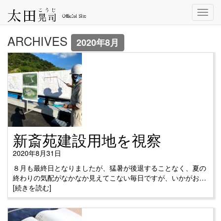
Toggl
navig
ARCHIVES
2020年8月
新斎苑建設用地を視察
2020年8月31日
８月も最終日となりましたが、猛暑が後退することなく、夏の
終わりの気配がなかなか見えてこない毎日ですが、いかがお…
[続きを読む]