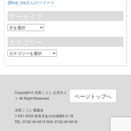
@koji_otaさんのツイート
アーカイブ
ア
ー
カ
カテゴリー
イ
ブ
カ
テ
ゴ
リ
ー
Copyright © 太田こうじ 公式サイ
ページトップへ
ト All Right Reserved.
太田こうじ 後援会
〒631-0033 奈良市あやめ池南5-2-18
TEL: 0742-40-5015 FAX: 0742-40-5016