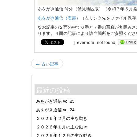
あをがき通信 号外（伏見地区版）（令和７年５月
あをがき通信（表裏）
（左リンク先をファイル保存
なお記事の２面の中で６番と７番の写真が丸囲みさ
ります。４面の記事により該当箇所をご参照くださ
[`evernote` not found]
← 古い記事
最近の投稿
あをがき通信 vol.25
あをがき通信 vol.24
２０２６年２月の主な動き
２０２６年１月の主な動き
２０２５年１２月の主な動き