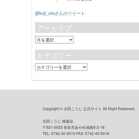
@koji_otaさんのツイート
アーカイブ
ア
ー
カ
カテゴリー
イ
ブ
カ
テ
ゴ
リ
ー
Copyright © 太田こうじ 公式サイト All Right Reserved.
太田こうじ 後援会
〒631-0033 奈良市あやめ池南5-2-18
TEL: 0742-40-5015 FAX: 0742-40-5016